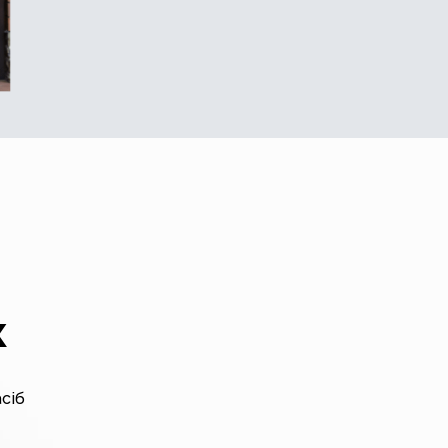
к
сіб