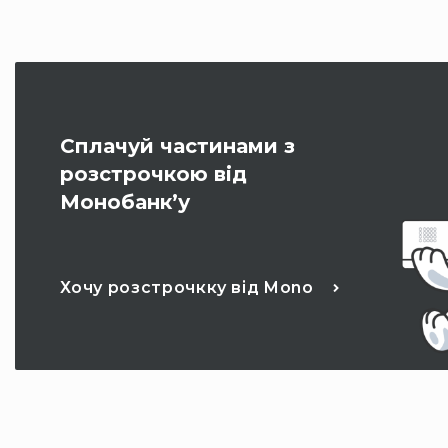
Сплачуй частинами з
розстрочкою від
Монобанк’у
Хочу розстрочкку від Mono