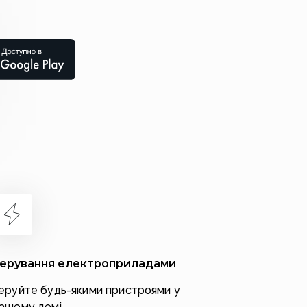
ерування електроприладами
еруйте будь-якими пристроями у
ашому домі