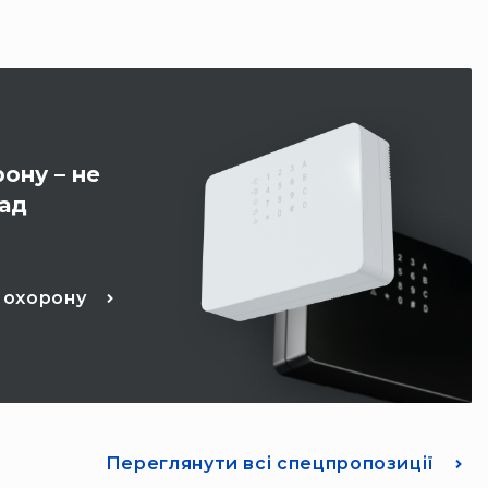
ону – не
лад
 охорону
Переглянути всі спецпропозиції