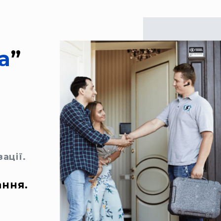
а
”
ації.