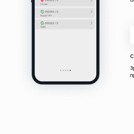
С
З
п