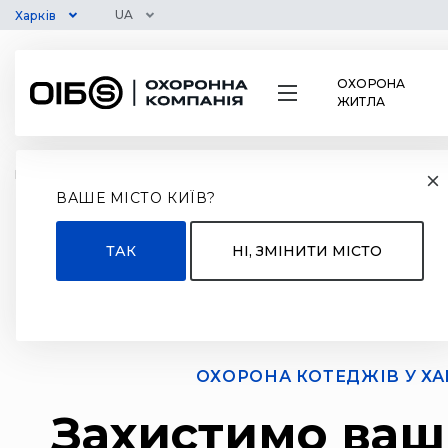
UA
Харків
ОХОРОНА
ЖИТЛА
Головна
/
Харків
/
Охорона житла
/
Охорона котеджів
ВАШЕ МІСТО КИЇВ?
ТАК
НІ, ЗМІНИТИ МІСТО
ОХОРОНА
КОТЕДЖІВ У ХА
Захистимо ваш