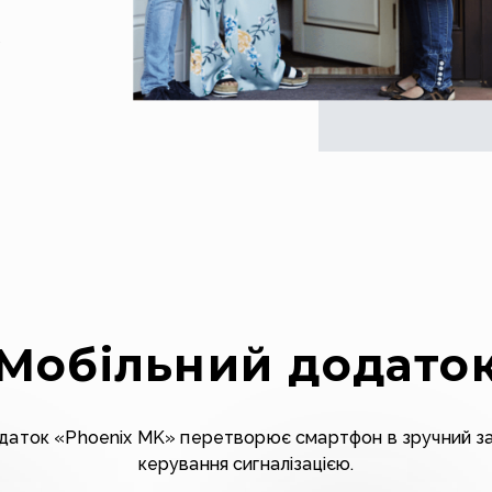
к
Мобільний додато
даток «Phoenix MK» перетворює смартфон в зручний за
керування сигналізацією.