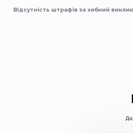
Відсутність штрафів за хибний викли
До