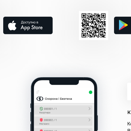
і
К
К
В