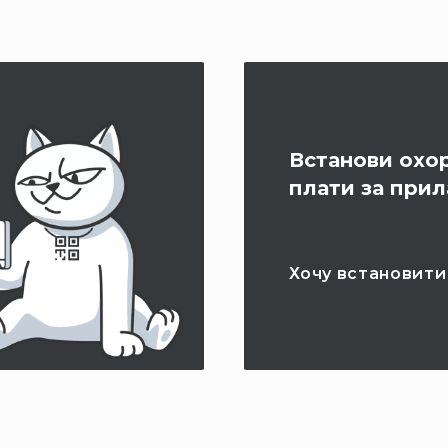
Встанови охор
плати за при
Хочу встановити