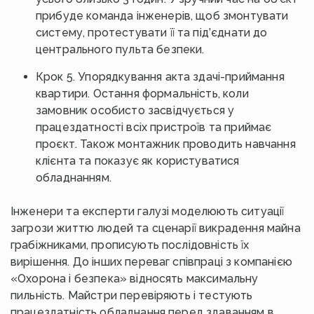
прибуде команда інженерів, щоб змонтувати
систему, протестувати її та під’єднати до
центрального пульта безпеки.
Крок 5. Упорядкування акта здачі-приймання
квартири. Остання формальність, коли
замовник особисто засвідчується у
працездатності всіх пристроїв та приймає
проєкт. Також монтажник проводить навчання
клієнта та показує як користуватися
обладнанням.
Інженери та експерти галузі моделюють ситуації
загрози життю людей та сценарії викрадення майна
грабіжниками, прописують послідовність їх
вирішення. До інших переваг співпраці з компанією
«Охорона і безпека» відносять максимальну
пильність. Майстри перевіряють і тестують
працездатність обладнання перед здаванням в