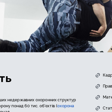
ть
Кадр
Пра
Мате
ьших недержавних охоронних структур
рону понад 60 тис. об’єктів (
охорона
Ста
понад