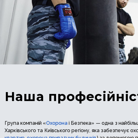
Наша професійніс
Група компаній «
Охорона
і Безпека» — одна з найбіл
Харківського та Київського регіону, яка забезпечує охо
квартир
,
охорона приватних будинків
) за допомогою 