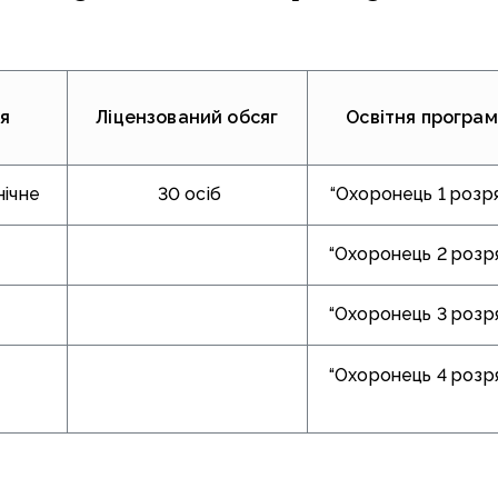
я
Ліцензований обсяг
Освітня програ
нічне
30 осіб
“Охоронець 1 розр
“Охоронець 2 розр
“Охоронець 3 розр
“Охоронець 4 розр