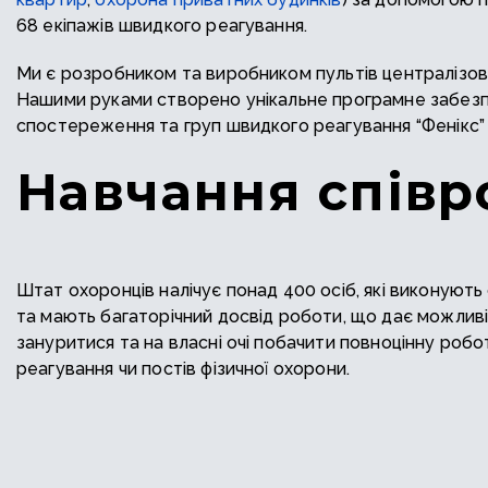
68 екіпажів швидкого реагування.
Ми є розробником та виробником пультів централіз
Нашими руками створено унікальне програмне забезп
спостереження та груп швидкого реагування “Фенікс”
Навчання співр
Штат охоронців налічує понад 400 осіб, які виконують 
та мають багаторічний досвід роботи, що дає можлив
зануритися та на власні очі побачити повноцінну робо
реагування чи постів фізичної охорони.