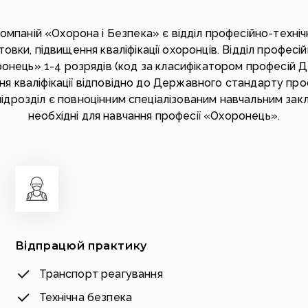
паній «Охорона і Безпека» є відділ професійно-технічно
отовки, підвищення кваліфікації охоронців. Відділ професі
ронець» 1-4 розрядів (код за класифікатором професій Д
ня кваліфікації відповідно до Державного стандарту пр
підрозділ є повноцінним спеціалізованим навчальним за
необхідні для навчання професії «Охоронець».
Відпрацюй практику
Транспорт реагування
Технічна безпека