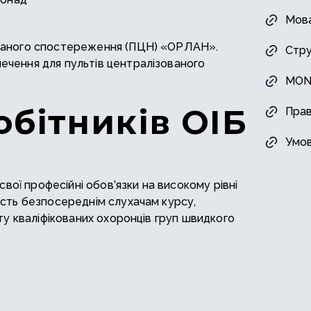
Мова
ованого спостереження (ПЦН) «ОРЛАН».
Стр
ечення для пультів централізованого
MON 
обітників ОІБ
Прав
Умов
свої професійні обов’язки на високому рівні
ість безпосереднім слухачам курсу,
ту кваліфікованих охоронців груп швидкого