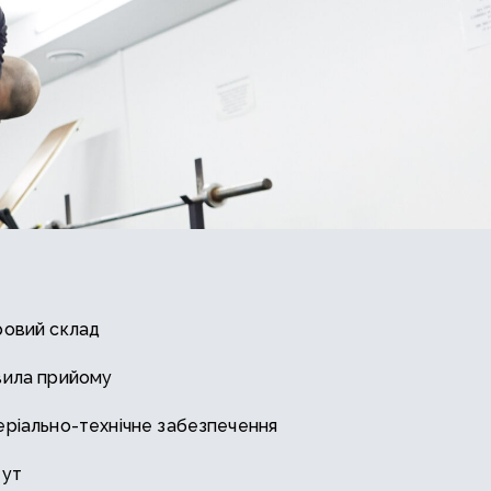
овий склад
вила прийому
ріально-технічне забезпечення
тут